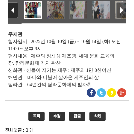
주제관
행사일시
: 2025
년
10
월
10
일
(
금
) ~ 10
월
14
일
(
화
)
오전
11:00 ~
오후
9
시
행사내용
:
제주의 정체성 재조명
,
세대 문화 교육의
장
,
탐라문화제 가치 확산
신화관
-
신들이 지키는 제주
:
제주의
1
만
8
천여신
해민관
–
바다와 더불어 살아온 제주인의 삶
탐라관
–
64
년간의 탐라문화제의 발자취
목록
수정
답글
삭제
전체댓글 : 0 개